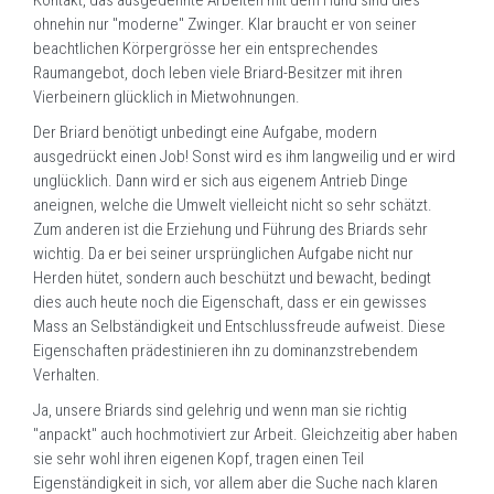
Kontakt, das ausgedehnte Arbeiten mit dem Hund sind dies
ohnehin nur "moderne" Zwinger. Klar braucht er von seiner
beachtlichen Körpergrösse her ein entsprechendes
Raumangebot, doch leben viele Briard-Besitzer mit ihren
Vierbeinern glücklich in Mietwohnungen.
Der Briard benötigt unbedingt eine Aufgabe, modern
ausgedrückt einen Job! Sonst wird es ihm langweilig und er wird
unglücklich. Dann wird er sich aus eigenem Antrieb Dinge
aneignen, welche die Umwelt vielleicht nicht so sehr schätzt.
Zum anderen ist die Erziehung und Führung des Briards sehr
wichtig. Da er bei seiner ursprünglichen Aufgabe nicht nur
Herden hütet, sondern auch beschützt und bewacht, bedingt
dies auch heute noch die Eigenschaft, dass er ein gewisses
Mass an Selbständigkeit und Entschlussfreude aufweist. Diese
Eigenschaften prädestinieren ihn zu dominanzstrebendem
Verhalten.
Ja, unsere Briards sind gelehrig und wenn man sie richtig
"anpackt" auch hochmotiviert zur Arbeit. Gleichzeitig aber haben
sie sehr wohl ihren eigenen Kopf, tragen einen Teil
Eigenständigkeit in sich, vor allem aber die Suche nach klaren