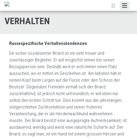
HOME
VERHALTEN
VERANSTALTUNGEN
BRIARD
Rassespezifische Verhaltenstendenzen
ZUCHT
Ein sicher sozialisierter Briard ist ein sehr treuer und
zuverlässiger Begleiter. Er will möglichst immer bei seiner
CLUBSHOWS
Bezugsperson sein. Deshalb wird er sich immer einen Platz
aussuchen, wo er mitten im Geschehen ist. Am liebsten hält er
ORTSGRUPPEN
seinen Kopf beim Liegen auf die Füsse oder den Schoss der
NEWSLETTER
Besitzer. Gegenüber Fremden verhält sich der Briard
zurückhaltend, ist jedoch nicht unfreundlich; er will eben nur
DOKUMENTE
selbst den ersten Schritt tun. Dies kommt aus der jahrelangen,
zielgerichteten Zuchtselektion und seiner früheren
LINKS
Verantwortung, die er als Herdenwachhund wahrnehmen
musste. Der Briard besitzt eine ausgeprägte Aufmerksamkeit, ist
ausdauernd, wendig und weist eine natürliche Schärfe auf. Der
Briard, so sagt man, ist ein Hund mit einem grossen Herzen und