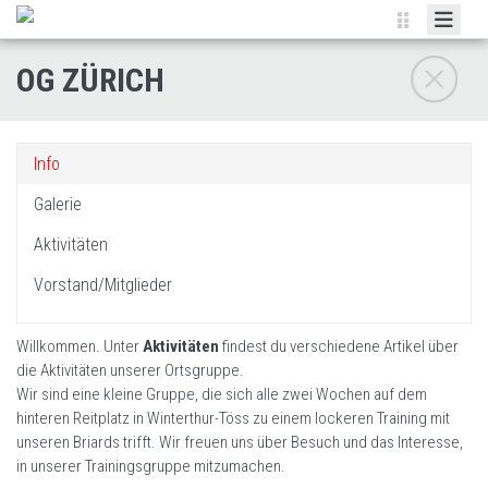
HOME
OG ZÜRICH
VERANSTALTUNGEN
BRIARD
Info
ZUCHT
Galerie
CLUBSHOWS
Aktivitäten
ORTSGRUPPEN
Vorstand/Mitglieder
NEWSLETTER
Willkommen. Unter
Aktivitäten
findest du verschiedene Artikel über
DOKUMENTE
die Aktivitäten unserer Ortsgruppe.
LINKS
Wir sind eine kleine Gruppe, die sich alle zwei Wochen auf dem
hinteren Reitplatz in Winterthur-Töss zu einem lockeren Training mit
unseren Briards trifft. Wir freuen uns über Besuch und das Interesse,
in unserer Trainingsgruppe mitzumachen.